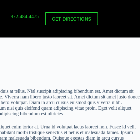
972-484-4475
GET DIRECTIONS
uis at tellus. Nisl suscipit adipiscing bibendum est. Amet dictum sit
. Viverra nam libero justo laoreet sit. Amet dictum sit amet justo donec
libero volutpat. Diam in arcu cursus euismod quis viverra nibh.
nisi quis eleifend quam adipiscing vitae proin. Eget velit aliquet
adipiscing bibendum est ultricies.
uet enim tortor at. Urna id volutpat lacus laoreet non. Fusce id velit
habitant morbi tristique senectus et netus et malesuada fames. Ipsum
iquam malesuada bibendum. Quisque egestas diam in arcu cursus