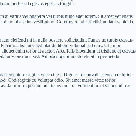
t commodo sed egestas egestas fringilla.
t varius vel pharetra vel turpis nunc eget lorem. Sit amet venenatis
on diam phasellus vestibulum. Commodo nulla facilisi nullam vehicula
quam eleifend mi in nulla posuere sollicitudin. Fames ac turpis egestas
lvinar mattis nunc sed blandit libero volutpat sed cras. Ut tortor
liquet enim tortor at auctor. Arcu felis bibendum ut tristique et egestas
abitur vitae nunc sed. Adipiscing commodo elit at imperdiet dui
s elementum sagittis vitae et leo. Dignissim convallis aenean et tortor.
od. Orci sagittis eu volutpat odio. Sit amet massa vitae tortor
ravida rutrum quisque non tellus orci ac. Fermentum et sollicitudin ac