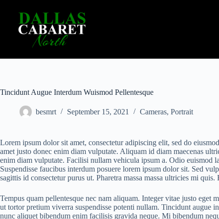
Skip
to
content
Tincidunt Augue Interdum Wuismod Pellentesque
besmrt
September 15, 2021
Cameras
,
Portrait
Lorem ipsum dolor sit amet, consectetur adipiscing elit, sed do eiusmod
amet justo donec enim diam vulputate. Aliquam id diam maecenas ultricie
enim diam vulputate. Facilisi nullam vehicula ipsum a. Odio euismod lac
Suspendisse faucibus interdum posuere lorem ipsum dolor sit. Sed vulpu
sagittis id consectetur purus ut. Pharetra massa massa ultricies mi quis.
Tempus quam pellentesque nec nam aliquam. Integer vitae justo eget magna
ut tortor pretium viverra suspendisse potenti nullam. Tincidunt augue i
nunc aliquet bibendum enim facilisis gravida neque. Mi bibendum nequ