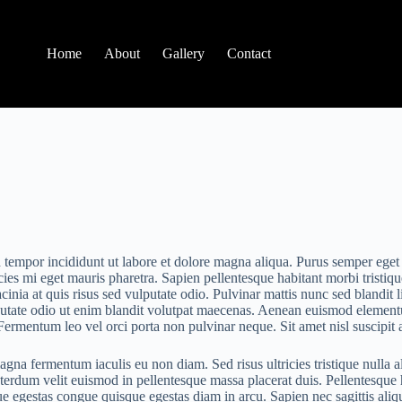
Home
About
Gallery
Contact
 tempor incididunt ut labore et dolore magna aliqua. Purus semper eget d
s mi eget mauris pharetra. Sapien pellentesque habitant morbi tristique
inia at quis risus sed vulputate odio. Pulvinar mattis nunc sed blandit 
tate odio ut enim blandit volutpat maecenas. Aenean euismod elementum 
 Fermentum leo vel orci porta non pulvinar neque. Sit amet nisl suscipit 
 fermentum iaculis eu non diam. Sed risus ultricies tristique nulla aliq
nterdum velit euismod in pellentesque massa placerat duis. Pellentesque 
e egestas congue quisque egestas diam in arcu. Sapien nec sagittis al